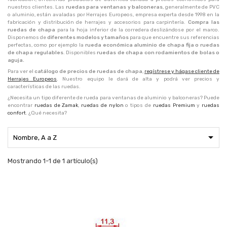
nuestros clientes. Las
ruedas para ventanas y balconeras
, generalmente de PVC
o aluminio, están avaladas por Herrajes Europeos, empresa experta desde 1998 en la
fabricación y distribución de herrajes y accesorios para carpintería.
Compra las
ruedas de chapa
para la hoja inferior de la corredera deslizándose por el marco.
Disponemos de
diferentes modelos y tamaños
para que encuentre sus referencias
perfectas, como por ejemplo la
rueda económica aluminio de chapa fija o ruedas
de chapa regulables
. Disponibles
ruedas de chapa
con rodamientos de bolas o
aguja.
Para ver el
catálogo de precios de ruedas de chapa
,
regístrese y hágase cliente de
Herrajes Europeos
. Nuestro equipo le dará de alta y podrá ver precios y
características de las ruedas.
¿Necesita un tipo diferente de rueda para ventanas de aluminio y balconeras? Puede
encontrar
ruedas de Zamak
,
ruedas de nylon
o tipos de
ruedas Premium
y
ruedas
confort
. ¿Qué necesita?

Nombre, A a Z
Mostrando 1-1 de 1 artículo(s)