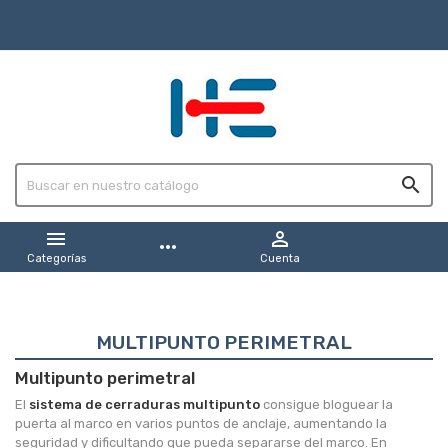



more_horiz
Categorías
Cuenta
MULTIPUNTO PERIMETRAL
Multipunto perimetral
El
sistema de cerraduras multipunto
consigue bloguear la
puerta al marco en varios puntos de anclaje, aumentando la
seguridad y dificultando que pueda separarse del marco. En