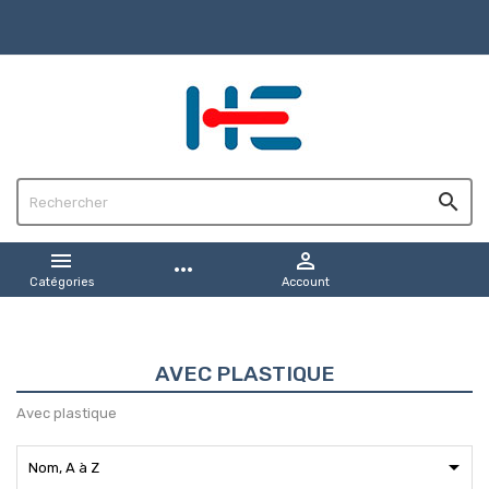



more_horiz
Catégories
Account
AVEC PLASTIQUE
Avec plastique

Nom, A à Z