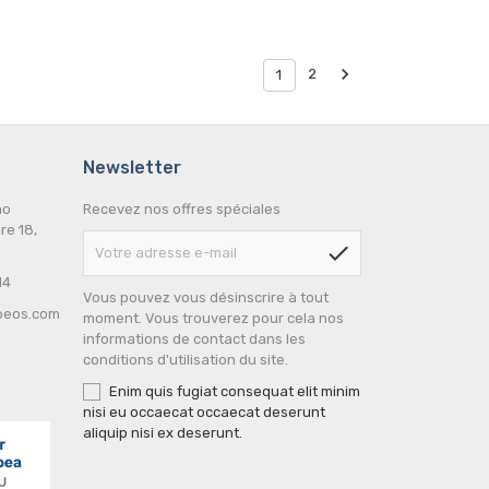

2
1
Newsletter
no
Recevez nos offres spéciales
re 18,
check
14
Vous pouvez vous désinscrire à tout
peos.com
moment. Vous trouverez pour cela nos
informations de contact dans les
conditions d'utilisation du site.
Enim quis fugiat consequat elit minim
nisi eu occaecat occaecat deserunt
aliquip nisi ex deserunt.