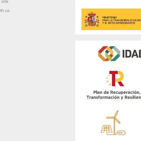
 site
th us