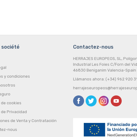
 société
Contactez-nous
HERRAJES EUROPEOS, SL, Polígo
Industrial Les Foies C/Forn del Vid
egal
46830 Beniganim Valencia-Spain
s y condiciones
Llámanos ahora: (+34) 962 920 3
nosotros
herrajeseuropeos@herrajeseuro
eguro
a de cookies
a de Privacidad
iones de Venta y Contratación
tez-nous