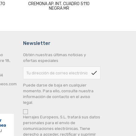
 70
CREMONA AP. INT. CUADRO 5110
KIT FIJAC
NEGRA MR
104000
Newsletter
no
Obtén nuestras últimas noticias y
re 18,
ofertas especiales
check
14
peos.com
Puede darse de baja en cualquier
momento. Para ello, consulte nuestra
información de contacto en el aviso
legal.
Herrajes Europeos, S.L. tratará sus datos
personales para el envío de
comunicaciones electrónicas. Tiene
derecho a acceder, rectificar y suprimir