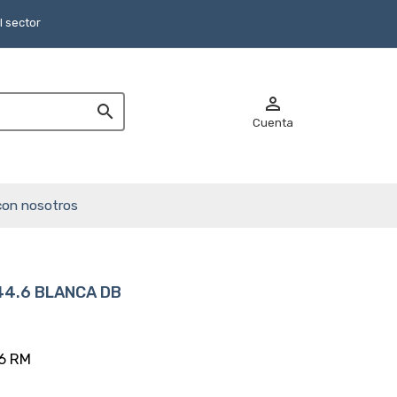
 sector


Cuenta
con nosotros
44.6 BLANCA DB
6 RM