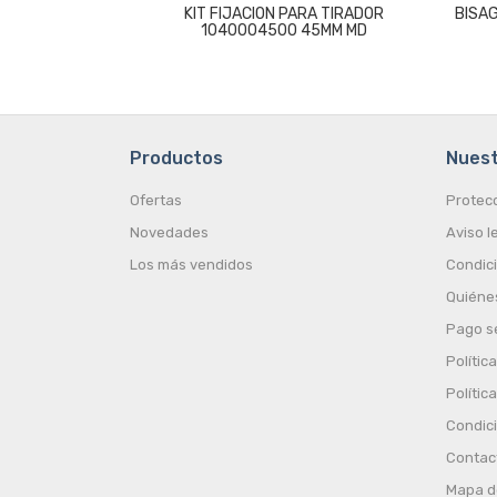
KIT FIJACION PARA TIRADOR
BISAG
1040004500 45MM MD
Productos
Nues
Ofertas
Protec
Novedades
Aviso l
Los más vendidos
Condic
Quiéne
Pago s
Polític
Polític
Condic
Contac
Mapa de