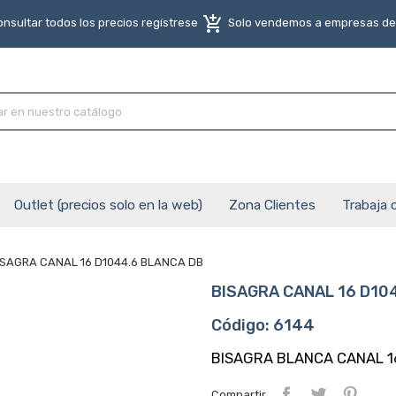
add_shopping_cart
nsultar todos los precios regístrese
Solo vendemos a empresas del
Outlet (precios solo en la web)
Zona Clientes
Trabaja 
ISAGRA CANAL 16 D1044.6 BLANCA DB
BISAGRA CANAL 16 D10
Código: 6144
BISAGRA BLANCA CANAL 1
Compartir