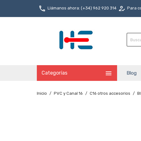
phone
how_to_reg
Llámanos ahora: (+34) 962 920 314
Para co

Categorías
Blog
Inicio
PVC y Canal 16
C16 otros accesorios
B