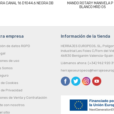
RA CANAL 16 D1044.6 NEGRA DB
MANDO ROTARY MANIVELA P
BLANCO MRD 05
tra empresa
Información de la tienda
ción de datos RGPD
HERRAJES EUROPEOS, SL, Polígo
Industrial Les Foies C/Forn del Vid
egal
46830 Beniganim Valencia-Spain
iones de uso
Llámanos ahora: (+34) 962 920 3
s Somos
herrajeseuropeos@herrajeseuro
eguro
a de Cookies
a de Privacidad
iones de Venta y Contratación
te con nosotros
l sitio