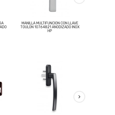
GA
MANILLA MULTIFUNCION CON LLAVE
MANILLA M
ZADO
TOULON 10764821 ANODIZADO INOX
EMBELLEC
HP
191.9005