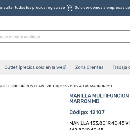
add_shopping_cart
nsultar todos los precios regístrese
Solo vendemos a empresas del
Outlet (precios solo en la web)
Zona Clientes
Trabaja 
MULTIFUNCION CON LLAVE VICTORY 133.8019.40.45 MARRON MD
MANILLA MULTIFUNCION 
MARRON MD
Código: 12107
MANILLA 133.8019.40.45