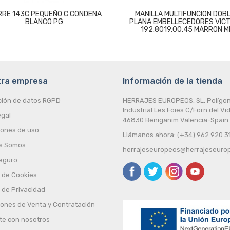
RRE 143C PEQUEÑO C CONDENA
MANILLA MULTIFUNCION DOBL
BLANCO PG
PLANA EMBELLECEDORES VIC
192.8019.00.45 MARRON M
tra empresa
Información de la tienda
ción de datos RGPD
HERRAJES EUROPEOS, SL, Polígo
Industrial Les Foies C/Forn del Vid
egal
46830 Beniganim Valencia-Spain
iones de uso
Llámanos ahora: (+34) 962 920 3
s Somos
herrajeseuropeos@herrajeseuro
eguro
a de Cookies
a de Privacidad
iones de Venta y Contratación
te con nosotros