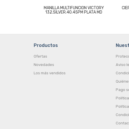
MANILLA MULTIFUNCION VICTORY
CIE
132.SILVER.40.45PM PLATA MD
Productos
Nues
Ofertas
Protec
Novedades
Aviso l
Los más vendidos
Condic
Quiéne
Pago s
Polític
Polític
Condic
Contac