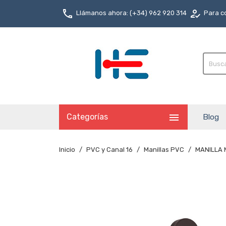
phone
how_to_reg
Llámanos ahora: (+34) 962 920 314
Para co

Categorías
Blog
Inicio
PVC y Canal 16
Manillas PVC
MANILLA 