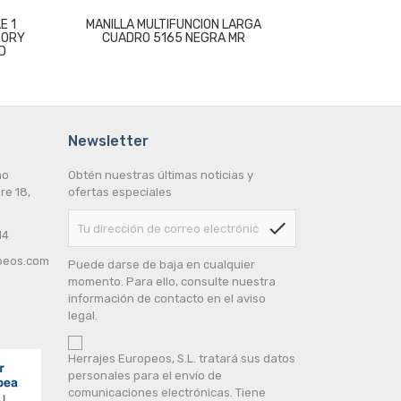
E 1
MANILLA MULTIFUNCION LARGA
ASA 4
TORY
CUADRO 5165 NEGRA MR
D
Newsletter
no
Obtén nuestras últimas noticias y
re 18,
ofertas especiales
check
14
peos.com
Puede darse de baja en cualquier
momento. Para ello, consulte nuestra
información de contacto en el aviso
legal.
Herrajes Europeos, S.L. tratará sus datos
personales para el envío de
comunicaciones electrónicas. Tiene